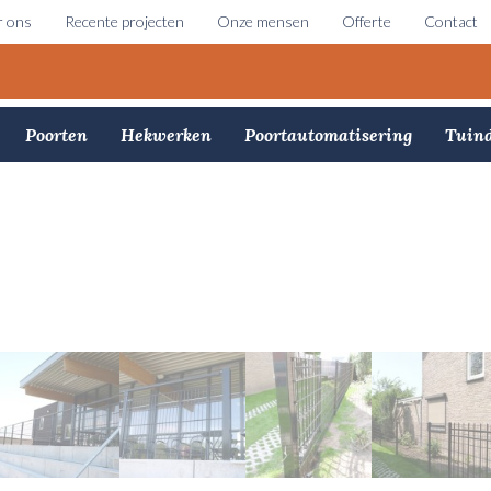
 ons
Recente projecten
Onze mensen
Offerte
Contact
Poorten
Hekwerken
Poortautomatisering
Tuind