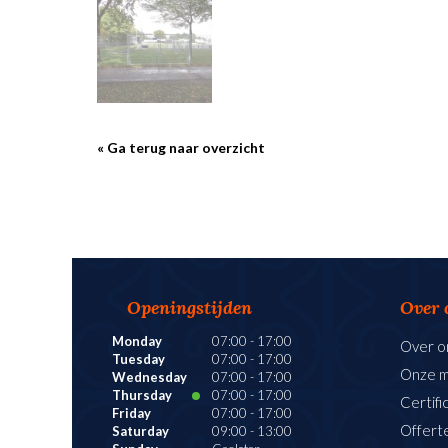
« Ga terug naar overzicht
Openingstijden
Over 
Monday
07:00
-
17:00
Over o
Tuesday
07:00
-
17:00
Onze 
Wednesday
07:00
-
17:00
Thursday
07:00
-
17:00
Certifi
Friday
07:00
-
17:00
Offert
Saturday
09:00
-
13:00