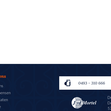
ons
0493 - 310 666
ns
mensen
Dr
caten
D
e
5