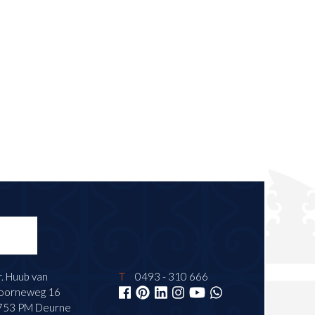
. Huub van
T
0493 - 310 666
oorneweg 16
753 PM Deurne