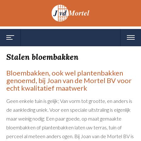
Toggle
Toggl
navigation
navig
Stalen bloembakken
Bloembakken, ook wel plantenbakken
genoemd, bij Joan van de Mortel BV voor
echt kwalitatief maatwerk
Geen enkele tuin is gelijk; Van vorm tot grootte, en anders is
de aankleding uniek. Voor een speciale uitstraling is eigenlijk
maar weinig nodig: Een paar goede, op maat gemaakte
bloembakken of plantenbakken laten uw terras, tuin of
perceel al meteen anders ogen. Bij Joan van de Mortel BV is