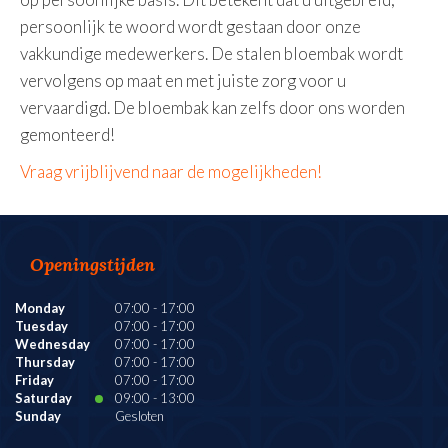
persoonlijk te woord wordt gestaan door onze
vakkundige medewerkers. De stalen bloembak wordt
vervolgens op maat en met juiste zorg voor u
vervaardigd. De bloembak kan zelfs door ons worden
gemonteerd!
Vraag vrijblijvend naar de mogelijkheden!
Openingstijden
Monday
07:00
-
17:00
Tuesday
07:00
-
17:00
Wednesday
07:00
-
17:00
Thursday
07:00
-
17:00
Friday
07:00
-
17:00
Saturday
09:00
-
13:00
Sunday
Gesloten