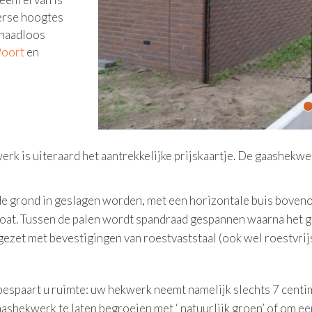
verse hoogtes
 naadloos
oort
en
k is uiteraard het aantrekkelijke prijskaartje. De gaashekwe
de grond in geslagen worden, met een horizontale buis bovenop
at. Tussen de palen wordt spandraad gespannen waarna het g
ezet met bevestigingen van roestvaststaal (ook wel roestvrij
spaart u ruimte: uw hekwerk neemt namelijk slechts 7 centim
aashekwerk te laten begroeien met ‘ natuurlijk groen’ of om e