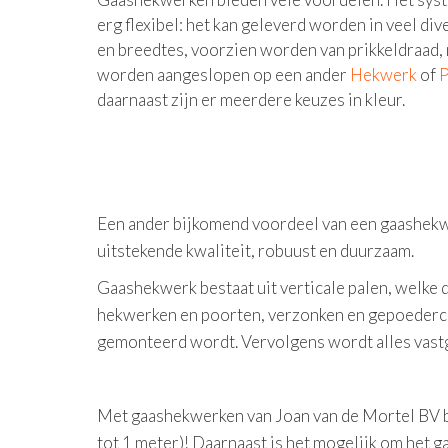
erg flexibel: het kan geleverd worden in veel di
en breedtes, voorzien worden van prikkeldraad,
worden aangeslopen op een ander
Hekwerk
of
P
daarnaast zijn er meerdere keuzes in kleur.
Een ander bijkomend voordeel van een gaashekwer
uitstekende kwaliteit, robuust en duurzaam.
Gaashekwerk bestaat uit verticale palen, welke 
hekwerken en poorten, verzonken en gepoederco
gemonteerd wordt. Vervolgens wordt alles vastg
Met gaashekwerken van Joan van de Mortel BV be
tot 1 meter)! Daarnaast is het mogelijk om het g