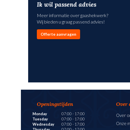
Ik wil passend advies
Meer informatie over
gaashekwerk
?
Wij bieden u graag passend advies!
Offerte aanvragen
Openingstijden
Over 
Monday
07:00
-
17:00
Over o
Tuesday
07:00
-
17:00
Onze 
Wednesday
07:00
-
17:00
Thursday
07:00
-
17:00