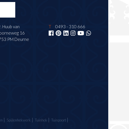
. Huub van
T
0493 - 310 666
oorneweg 16
753 PM Deurne
en
Spijlenhekwerk
Tuinhek
Tuinpoort