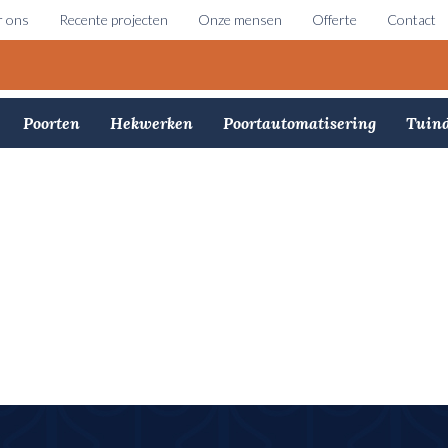
 ons
Recente projecten
Onze mensen
Offerte
Contact
Poorten
Hekwerken
Poortautomatisering
Tuind