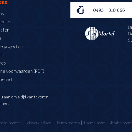
ons
0493 - 310 666
ns
mensen
Dr
caten
D
e
5
e projecten
t
res
ne voorwaarden (PDF)
beleid
 u aan om altijd van tevoren
omen.
ische poorten
Hekwerk prijzen
Houten poorten
IJzeren poort
Metalen poort