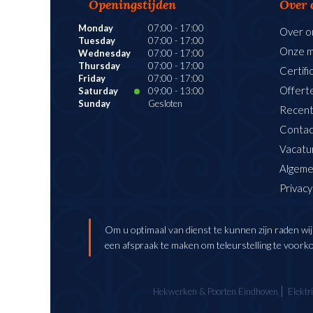
Openingstijden
Over 
Monday
07:00
-
17:00
Over o
Tuesday
07:00
-
17:00
Onze 
Wednesday
07:00
-
17:00
Thursday
07:00
-
17:00
Certifi
Friday
07:00
-
17:00
Offert
Saturday
09:00
-
13:00
Sunday
Gesloten
Recent
Contac
Vacatu
Algeme
Privacy
Om u optimaal van dienst te kunnen zijn raden wij
een afspraak te maken om teleurstelling te voork
Hekwerken & Poorten Eindhoven
Elektr