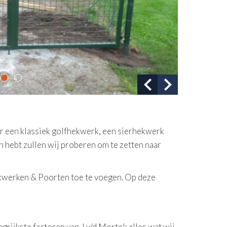
oor een klassiek golfhekwerk, een sierhekwerk
n hebt zullen wij proberen om te zetten naar
ekwerken & Poorten toe te voegen. Op deze
grijkste factoren van J v/d Mortel; alles wat wij