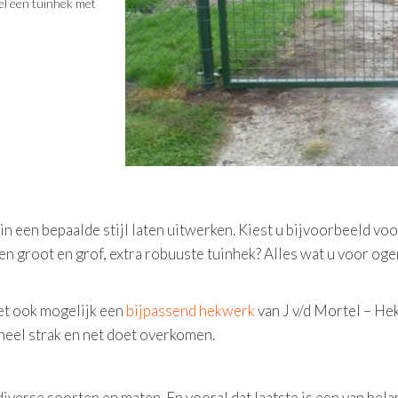
el een tuinhek met
in een bepaalde stijl laten uitwerken. Kiest u bijvoorbeeld v
en groot en grof, extra robuuste tuinhek? Alles wat u voor oge
het ook mogelijk een
bijpassend hekwerk
van J v/d Mortel – H
eel strak en net doet overkomen.
iverse soorten en maten. En vooral dat laatste is een van belan