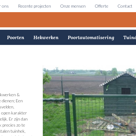
 ons
Recente projecten
Onze mensen
Offerte
Contact
Poorten
Hekwerken
Poortautomatisering
Tuind
Hekwerken &
e dienen; Een
svelden,
t open karakter
ijk. Er zijn dan
 precies zo te
talen tuinhek,