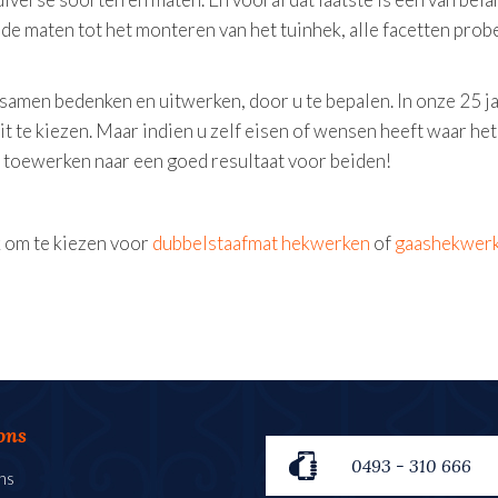
de maten tot het monteren van het tuinhek, alle facetten probe
 samen bedenken en uitwerken, door u te bepalen. In onze 25 
t te kiezen. Maar indien u zelf eisen of wensen heeft waar he
k toewerken naar een goed resultaat voor beiden!
k om te kiezen voor
dubbelstaafmat hekwerken
of
gaashekwer
ons
0493 - 310 666
ns