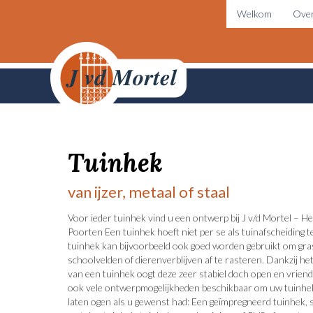
Welkom
Over
Tuinhek
van ijzer, metaal of staal
Voor ieder tuinhek vind u een ontwerp bij J v/d Mortel – 
Poorten Een tuinhek hoeft niet per se als tuinafscheiding t
tuinhek kan bijvoorbeeld ook goed worden gebruikt om gra
schoolvelden of dierenverblijven af te rasteren. Dankzij he
van een tuinhek oogt deze zeer stabiel doch open en vriendel
ook vele ontwerpmogelijkheden beschikbaar om uw tuinhek
laten ogen als u gewenst had: Een geïmpregneerd tuinhek, s