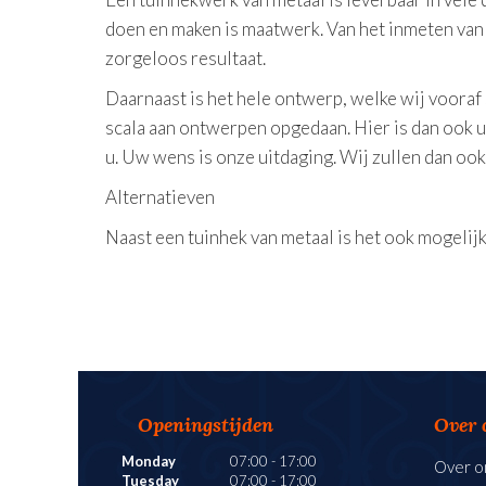
doen en maken is maatwerk. Van het inmeten van 
zorgeloos resultaat.
Daarnaast is het hele ontwerp, welke wij vooraf
scala aan ontwerpen opgedaan. Hier is dan ook ui
u. Uw wens is onze uitdaging. Wij zullen dan oo
Alternatieven
Naast een tuinhek van metaal is het ook mogelij
Openingstijden
Over 
Monday
07:00
-
17:00
Over o
Tuesday
07:00
-
17:00