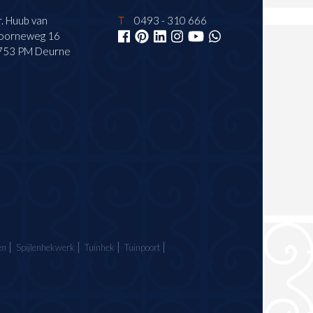
. Huub van
T
0493 - 310 666
oorneweg 16
753 PM Deurne
en
Spijlenhekwerk
Tuinhek
Tuinpoort