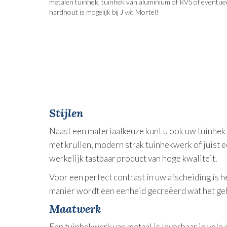
metalen tuinhek, tuinhek van aluminium of RVS of eventue
hardhout is mogelijk bij J v/d Mortel!
Stijlen
Naast een materiaalkeuze kunt u ook uw tuinhek 
met krullen, modern strak tuinhekwerk of juist e
werkelijk tastbaar product van hoge kwaliteit.
Voor een perfect contrast in uw afscheiding is 
manier wordt een eenheid gecreëerd wat het geh
Maatwerk
Een tuinhekwerk van metaal is leverbaar in vele d