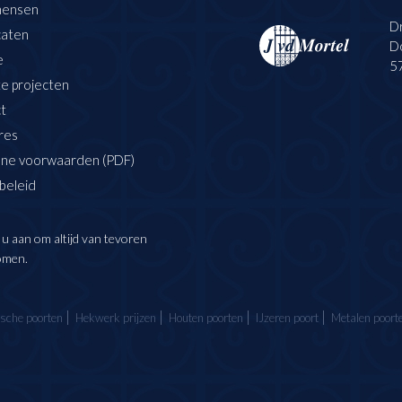
mensen
Dr
caten
D
e
5
e projecten
t
res
ne voorwaarden (PDF)
beleid
 u aan om altijd van tevoren
omen.
ische poorten
Hekwerk prijzen
Houten poorten
IJzeren poort
Metalen poort