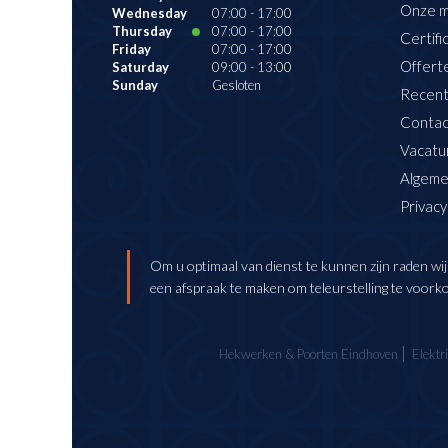
Onze 
Wednesday
07:00
-
17:00
Thursday
07:00
-
17:00
Certifi
Friday
07:00
-
17:00
Offert
Saturday
09:00
-
13:00
Sunday
Gesloten
Recent
Contac
Vacatu
Algeme
Privacy
Om u optimaal van dienst te kunnen zijn raden wij
een afspraak te maken om teleurstelling te voork
Hekwerken & Poorten Eindhoven
Elektr