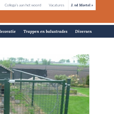
Collega’s aan het woord
Vacatures
J. vd Mortel »
ecoratie
Trappen en balustrades
Diversen