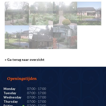
« Ga terug naar overzicht
Openingstijden
Monday
07:00
-
17:00
Tuesday
07:00
-
17:00
Wednesday
07:00
-
17:00
Thursday
07:00
-
17:00
Friday
07:00
-
17:00