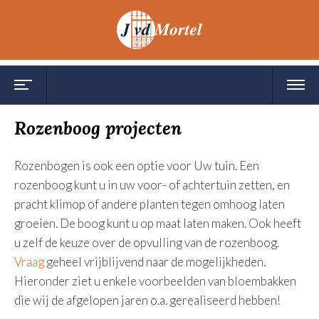
Toggle
Toggl
navigation
navig
Rozenboog projecten
Rozenbogen is ook een optie voor Uw tuin. Een
rozenboog kunt u in uw voor- of achtertuin zetten, en
pracht klimop of andere planten tegen omhoog laten
groeien. De boog kunt u op maat laten maken. Ook heeft
u zelf de keuze over de opvulling van de rozenboog.
Vraag
geheel vrijblijvend naar de mogelijkheden.
Hieronder ziet u enkele voorbeelden van bloembakken
die wij de afgelopen jaren o.a. gerealiseerd hebben!