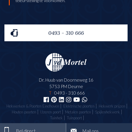
teleurstelling te voorkomen.
0493 - 310 666
Dr. Huub van Doorneweg 16
5753 PM Deurne
T
0493 - 310 666
Hekwerken & Poorten Eindhoven
Elektrische poorten
Hekwerk prijzen
Houten poorten
IJzeren poort
Metalen poorten
Spijlenhekwerk
Tuinhek
Tuinpoort
Bel direct
Mail ons