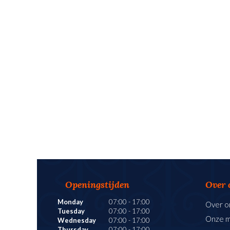
Openingstijden
Over 
Monday
07:00
-
17:00
Over o
Tuesday
07:00
-
17:00
Onze 
Wednesday
07:00
-
17:00
Thursday
07:00
-
17:00