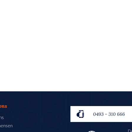
ons
0493 - 310 666
ns
mensen
Dr