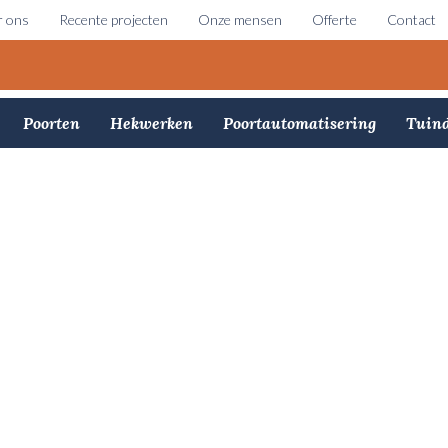
 ons
Recente projecten
Onze mensen
Offerte
Contact
Poorten
Hekwerken
Poortautomatisering
Tuind