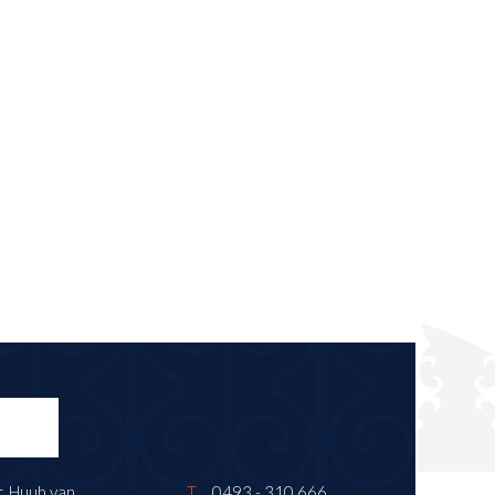
. Huub van
T
0493 - 310 666