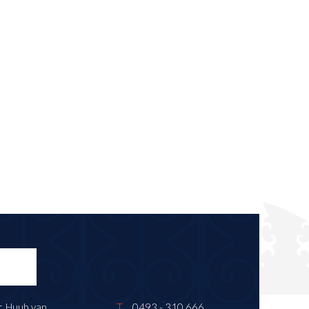
. Huub van
T
0493 - 310 666