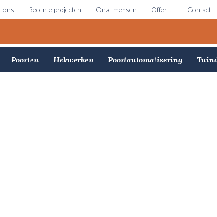
 ons
Recente projecten
Onze mensen
Offerte
Contact
Poorten
Hekwerken
Poortautomatisering
Tuind