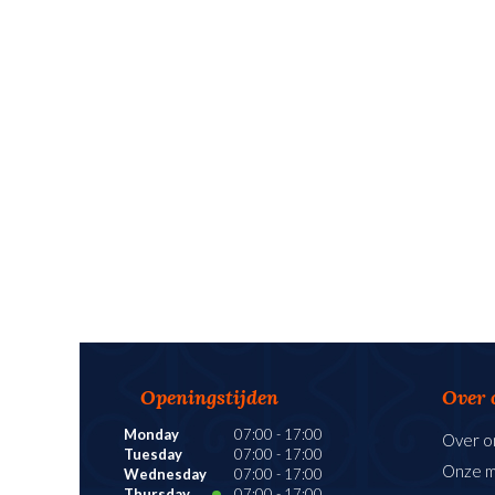
Openingstijden
Over 
Monday
07:00
-
17:00
Over o
Tuesday
07:00
-
17:00
Onze 
Wednesday
07:00
-
17:00
Thursday
07:00
-
17:00