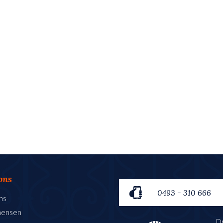
ons
0493 - 310 666
ns
mensen
Dr